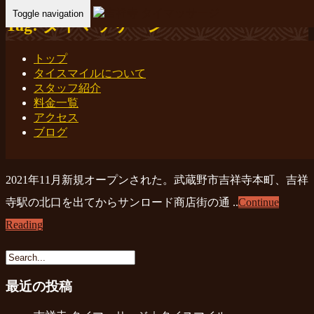
Toggle navigation
Tag: タイマッサージ
Home
- タイマッサージ
トップ
タイスマイルについて
吉祥寺 タイマッサージ｜タイスマイル
スタッフ紹介
料金一覧
アクセス
tkichi
ブログ
2021年10月28日
吉祥寺タイマッサージ
2021年11月新規オープンされた。武蔵野市吉祥寺本町、吉祥
寺駅の北口を出てからサンロード商店街の通 ..
Continue
Reading
最近の投稿