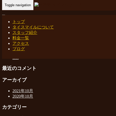
Toggle navigation
Home
-
北口方…
トップ
タイスマイルについて
スタッフ紹介
料金一覧
最近の投稿
アクセス
ブログ
吉祥寺 タイマッサージ｜タイスマイル
link
最近のコメント
アーカイブ
2021年10月
2020年10月
カテゴリー